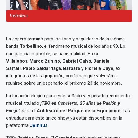
Torbellino.
La espera terminó para los fans y seguidores de la icónica
banda
Torbellino
, el fenómeno musical de los años 90. Lo
que parecía imposible, se hace realidad:
Erika
Villalobos
,
Marco Zunino
,
Gabriel Calvo
,
Daniela
Sarfati
,
Pablo Saldarriaga
,
Bárbara
y
Fiorella Cayo
, ex
integrantes de la agrupación, confirman que volverán a
reunirse sobre un escenario, el próximo 23 de noviembre.
La locación elegida para este soñado y esperado reencuentro
musical, titulado
¡TBO en Concierto, 25 años de Pasión y
Fuego!
, será el
Anfiteatro del Parque de la Exposición
. Las
entradas para este único show ya están disponibles en la
plataforma
Joinnus
.
TBO: Pasión y Fuego. El Concierto
será también la mejor