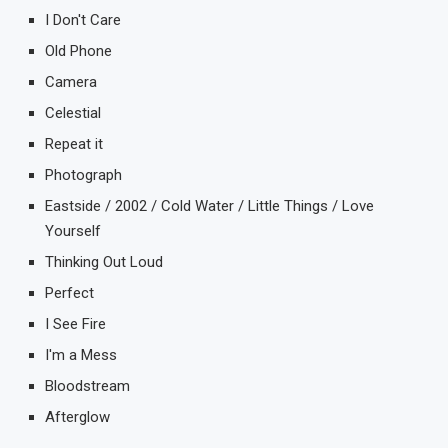
I Don't Care
Old Phone
Camera
Celestial
Repeat it
Photograph
Eastside / 2002 / Cold Water / Little Things / Love
Yourself
Thinking Out Loud
Perfect
I See Fire
I'm a Mess
Bloodstream
Afterglow