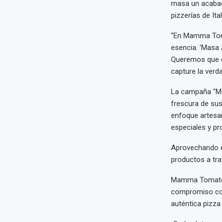
masa un acabado
pizzerías de Ita
“En Mamma Tomat
esencia. 'Masa A
Queremos que ca
capture la verd
La campaña "Mas
frescura de sus
enfoque artesan
especiales y pr
Aprovechando e
productos a trav
Mamma Tomato e
compromiso con 
auténtica pizza