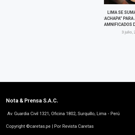
LIMA SE SUMA A “POR LA
FIESTA DE SA
CACHAPA” PARA AYUDAR A LOS
SE PREPARA E
DAMNIFICADOS DE VENEZUELA
JUANE DE GAL
3 julio, 2026
24 juni
Nota & Prensa S.A.C.
Av. Guardia Civil 1321, Oficina 1802, Surquillo, Lima - Perú
Copyright ©caretas.pe | Por Revista Caretas