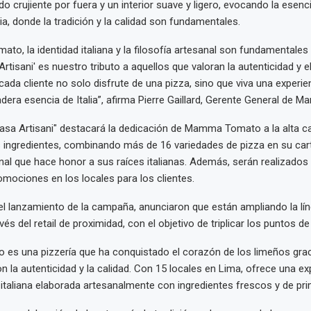
 crujiente por fuera y un interior suave y ligero, evocando la esenci
lia, donde la tradición y la calidad son fundamentales.
o, la identidad italiana y la filosofía artesanal son fundamentales
rtisani' es nuestro tributo a aquellos que valoran la autenticidad y e
da cliente no solo disfrute de una pizza, sino que viva una experie
adera esencia de Italia”, afirma Pierre Gaillard, Gerente General de
a Artisani" destacará la dedicación de Mamma Tomato a la alta cal
 ingredientes, combinando más de 16 variedades de pizza en su car
al que hace honor a sus raíces italianas. Además, serán realizados
omociones en los locales para los clientes.
l lanzamiento de la campaña, anunciaron que están ampliando la lí
és del retail de proximidad, con el objetivo de triplicar los puntos de
s una pizzería que ha conquistado el corazón de los limeños grac
la autenticidad y la calidad. Con 15 locales en Lima, ofrece una ex
 italiana elaborada artesanalmente con ingredientes frescos y de pri