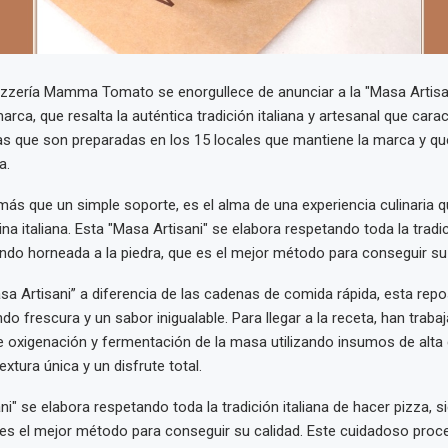
zzería Mamma Tomato se enorgullece de anunciar a la "Masa Artisani
rca, que resalta la auténtica tradición italiana y artesanal que cara
as que son preparadas en los 15 locales que mantiene la marca y q
a.
s que un simple soporte, es el alma de una experiencia culinaria q
na italiana. Esta "Masa Artisani" se elabora respetando toda la tradic
endo horneada a la piedra, que es el mejor método para conseguir su 
a Artisani” a diferencia de las cadenas de comida rápida, esta rep
do frescura y un sabor inigualable. Para llegar a la receta, han trab
 oxigenación y fermentación de la masa utilizando insumos de alta c
extura única y un disfrute total.
ni" se elabora respetando toda la tradición italiana de hacer pizza, 
e es el mejor método para conseguir su calidad. Este cuidadoso proc