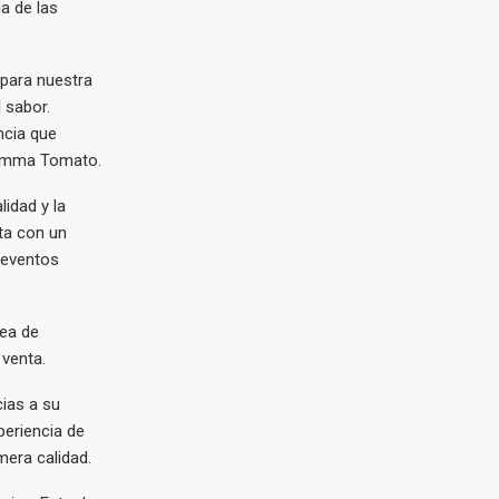
a de las
 para nuestra
l sabor.
ncia que
 Mamma Tomato.
idad y la
ta con un
 eventos
nea de
 venta.
ias a su
periencia de
mera calidad.