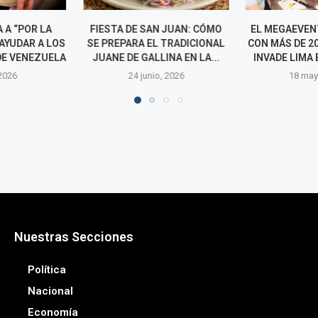
N JUAN: CÓMO
EL MEGAEVENTO DEL QUESO
CHEF RAFA
L TRADICIONAL
CON MÁS DE 200 STANDS QUE
SOBRE NUEV
LINA EN LA...
INVADE LIMA ESTA SEMANA
NACIONAL: "
PERUANA PUED
o, 2026
18 mayo, 2026
1 abri
Nuestras Secciones
Política
Nacional