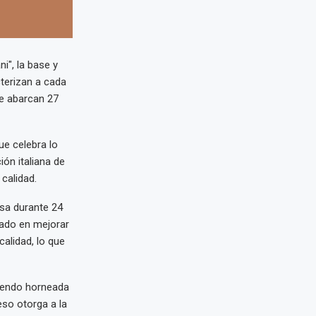
", la base y
cterizan a cada
ue abarcan 27
ue celebra lo
ión italiana de
calidad.
osa durante 24
ajado en mejorar
alidad, lo que
siendo horneada
eso otorga a la