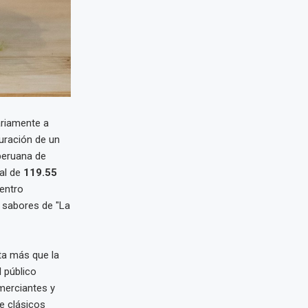
ariamente a
guración de un
peruana de
cal de
119.55
entro
s sabores de "La
ta más que la
l público
merciantes y
e clásicos