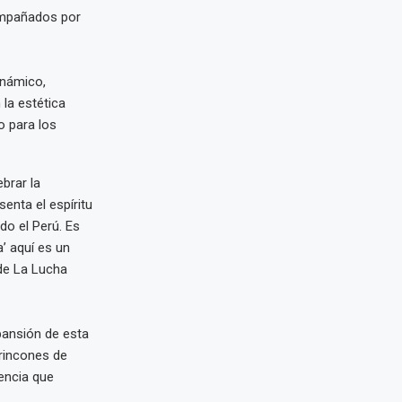
compañados por
inámico,
la estética
o para los
brar la
enta el espíritu
do el Perú. Es
’ aquí es un
de La Lucha
pansión de esta
rincones de
iencia que