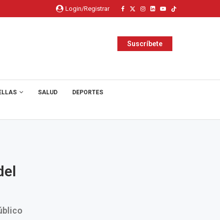
Login/Registrar
Suscríbete
ELLAS
SALUD
DEPORTES
del
úblico