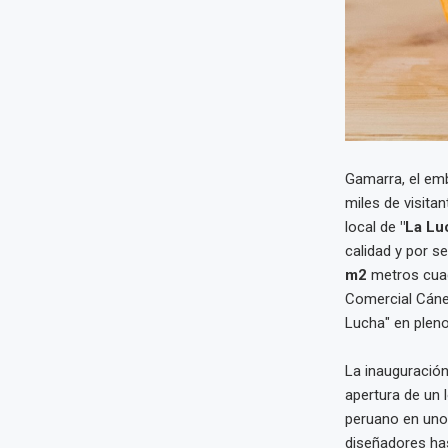
Gamarra, el emb
miles de visita
local de
"La Lu
calidad y por s
m2
metros cuad
Comercial Cánep
Lucha" en pleno
La inauguración
apertura de un 
peruano en uno
diseñadores has