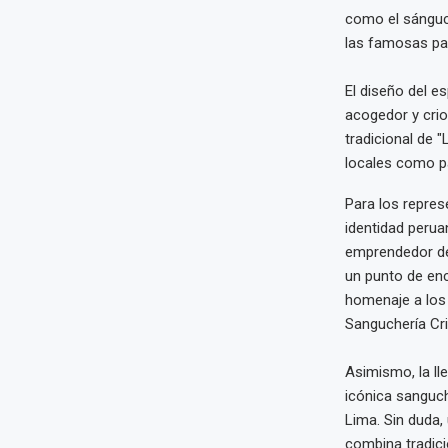
como el sánguch
las famosas pap
El diseño del e
acogedor y crio
tradicional de 
locales como pa
Para los repres
identidad perua
emprendedor del
un punto de enc
homenaje a los 
Sanguchería Crio
Asimismo, la ll
icónica sanguch
Lima. Sin duda, 
combina tradici