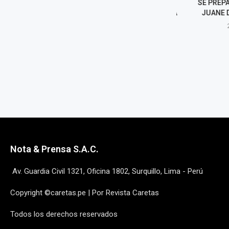
CACHAPA” PARA AYUDAR A LOS
SE PREPARA E
DAMNIFICADOS DE VENEZUELA
JUANE DE GAL
3 julio, 2026
24 juni
Nota & Prensa S.A.C.
Av. Guardia Civil 1321, Oficina 1802, Surquillo, Lima - Perú
Copyright ©caretas.pe | Por Revista Caretas
Todos los derechos reservados