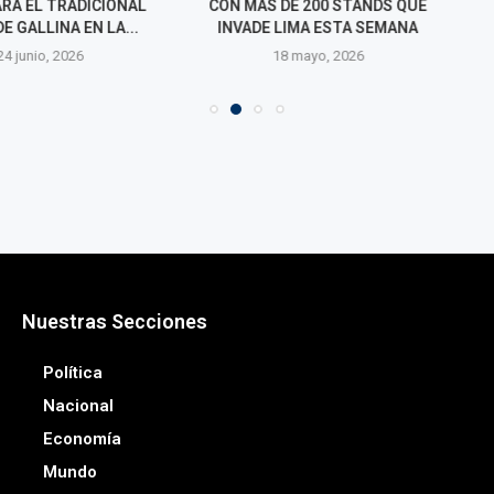
L TRADICIONAL
CON MÁS DE 200 STANDS QUE
SOBRE NUEV
LINA EN LA...
INVADE LIMA ESTA SEMANA
NACIONAL: "
PERUANA PUED
o, 2026
18 mayo, 2026
1 abri
Nuestras Secciones
Política
Nacional
Economía
Mundo