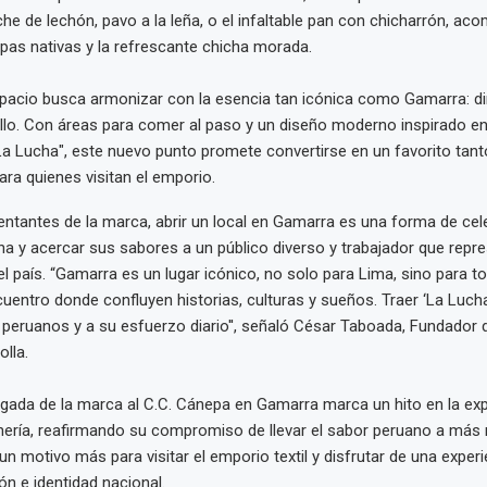
e de lechón, pavo a la leña, o el infaltable pan con chicharrón, a
as nativas y la refrescante chicha morada.
spacio busca armonizar con la esencia tan icónica como Gamarra: d
llo. Con áreas para comer al paso y un diseño moderno inspirado en 
"La Lucha", este nuevo punto promete convertirse en un favorito tant
ra quienes visitan el emporio.
entantes de la marca, abrir un local en Gamarra es una forma de cele
na y acercar sus sabores a un público diverso y trabajador que repres
 país. “Gamarra es un lugar icónico, no solo para Lima, sino para to
uentro donde confluyen historias, culturas y sueños. Traer ‘La Lucha
peruanos y a su esfuerzo diario'', señaló César Taboada, Fundador 
lla.
egada de la marca al C.C. Cánepa en Gamarra marca un hito en la ex
ería, reafirmando su compromiso de llevar el sabor peruano a más 
un motivo más para visitar el emporio textil y disfrutar de una exper
ón e identidad nacional.