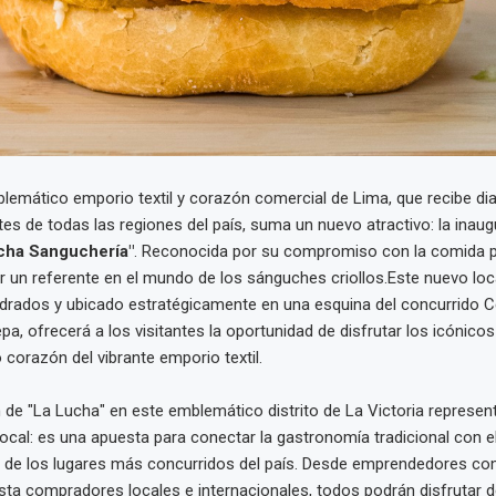
lemático emporio textil y corazón comercial de Lima, que recibe di
ntes de todas las regiones del país, suma un nuevo atractivo: la inau
cha Sanguchería"
. Reconocida por su compromiso con la comida 
er un referente en el mundo de los sánguches criollos.Este nuevo lo
rados y ubicado estratégicamente en una esquina del concurrido C
a, ofrecerá a los visitantes la oportunidad de disfrutar los icónico
 corazón del vibrante emporio textil.
 de "La Lucha" en este emblemático distrito de La Victoria represen
local: es una apuesta para conectar la gastronomía tradicional con e
 de los lugares más concurridos del país. Desde emprendedores co
ta compradores locales e internacionales, todos podrán disfrutar d