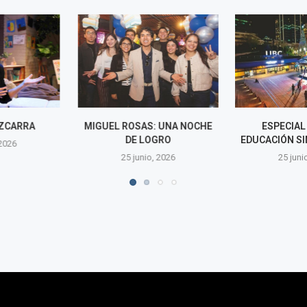
S: UNA NOCHE
ESPECIAL CANADÁ:
LA CUMBRE DE
OGRO
EDUCACIÓN SIN FRONTERAS
PERÚ | POR:
DE LA
o, 2026
25 junio, 2026
25 jun