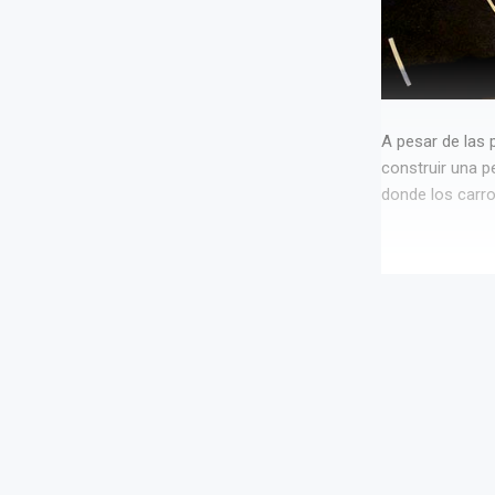
A pesar de las 
construir una p
donde los carros