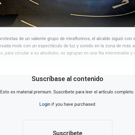
protestas de un valiente grupo de miraflorinos, el alcalde siguió co
esada mole con un espectáculo de luz y sonido en la zona de más alt
, para circular a su alrededor, se agrupan en una fila interminable y 
Suscríbase al contenido
Esto es material premium. Suscríbete para leer el artículo completo.
Login
if you have purchased
Suscribete