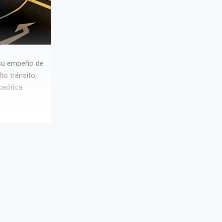
n su empeño de
o tránsito,
caótica.