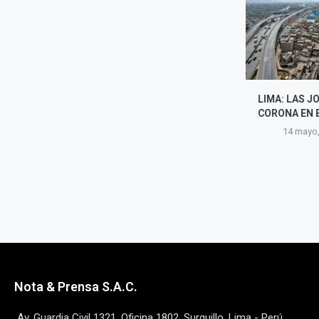
LIMA: LAS JOYAS DE LA
LA BUENA 
CORONA EN EL DESVÁN
14 may
14 mayo, 2026
Nota & Prensa S.A.C.
Av. Guardia Civil 1321, Oficina 1802, Surquillo, Lima - Perú