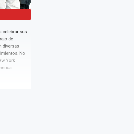
a celebrar sus
bajo de
n diversas
timientos. No
New York
merica.