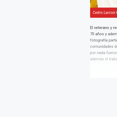
Cedric Lacroix 
El veterano y r
70 años y ademá
fotografía part
comunidades del
por nada fueron
además el traba