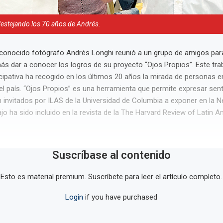
festejando los 70 años de Andrés.
econocido fotógrafo Andrés Longhi reunió a un grupo de amigos par
s dar a conocer los logros de su proyecto “Ojos Propios”. Este tra
icipativa ha recogido en los últimos 20 años la mirada de personas e
 país. “Ojos Propios” es una herramienta que permite expresar sen
 invitados por ILAS de la Universidad de Columbia a exponer en la 
jo ha sido incluido en la revista de la The Harvard Review of Latin A
Suscríbase al contenido
Esto es material premium. Suscríbete para leer el artículo completo.
Login
if you have purchased