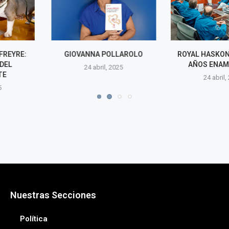
POLLAROLO
ROYAL HASKONINGDHV: 30
AJÍ AMARI
AÑOS ENAMORADOS
l, 2025
24 abr
24 abril, 2025
Nuestras Secciones
Política