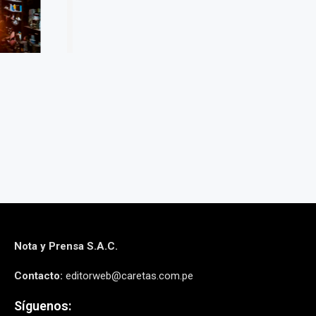
OSTENIBLE
NUEVOS HORIZONTES
OPTIMIZAC
zo, 2025
13 marzo, 2025
13 mar
Nota y Prensa S.A.C.
Contacto:
editorweb@caretas.com.pe
Síguenos: