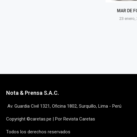
MAR DE FONDO
DICIEMBR
TENTA
23 enero, 2025
22 diciem
Nota & Prensa S.A.C.
Av. Guardia Civil 1321, Oficina 1802, Surquillo, Lima - Perú
Copyright ©caretas.pe | Por Revista Caretas
Todos los derechos reservados