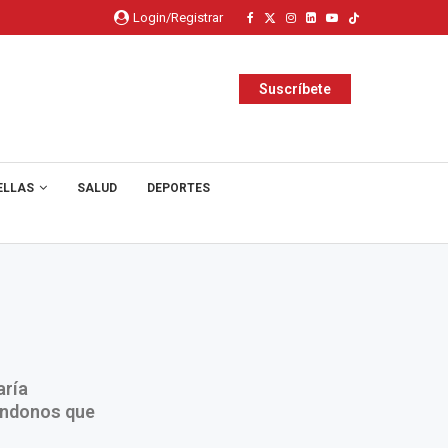
Login/Registrar
Suscríbete
ELLAS
SALUD
DEPORTES
aría
ándonos que