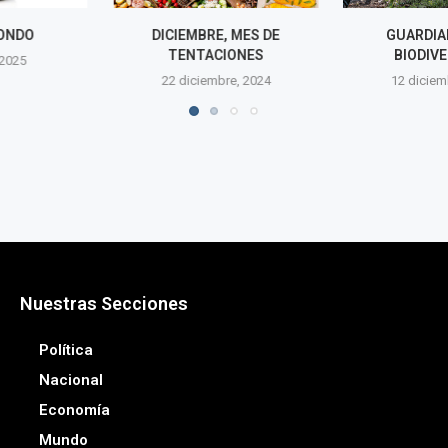
E, MES DE
GUARDIANA DE LA
BUKELE GANA
CIONES
BIODIVERSIDAD
EL TURISMO 
bre, 2024
12 diciembre, 2024
12 dicie
Nuestras Secciones
Política
Nacional
Economía
Mundo