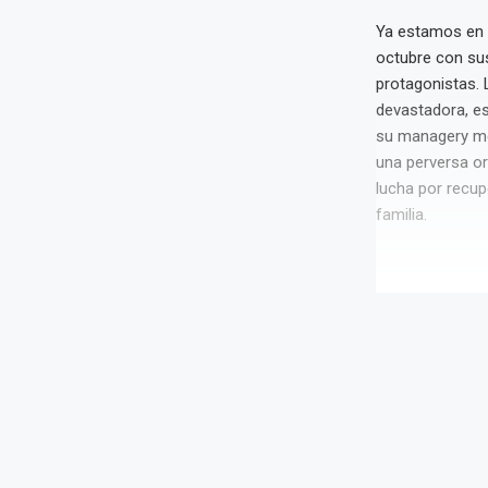
Ya estamos en l
octubre con sus
protagonistas. 
devastadora, e
su managery me
una perversa or
lucha por recup
familia.