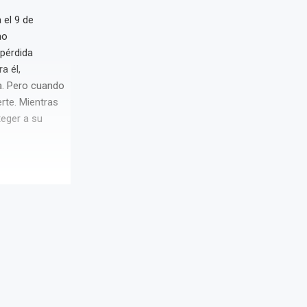
 el 9 de
mo
 pérdida
a él,
a. Pero cuando
rte. Mientras
teger a su