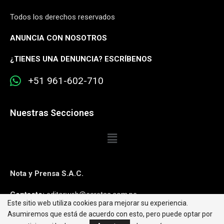
Todos los derechos reservados
ANUNCIA CON NOSOTROS
¿
TIENES UNA DENUNCIA? ESCRÍBENOS
+51 961-602-710
Nuestras Secciones
Nota y Prensa S.A.C.
Contacto:
editorweb@caretas.com.pe
Este sitio web utiliza cookies para mejorar su experiencia.
Asumiremos que está de acuerdo con esto, pero puede optar por
Síguenos: