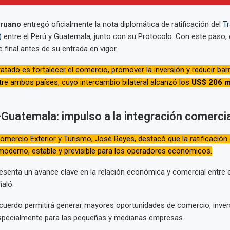
eruano
entregó oficialmente la nota diplomática de ratificación del
Tr
)
entre el Perú y Guatemala, junto con su Protocolo. Con este paso, 
 final antes de su entrada en vigor.
tratado es fortalecer el comercio, promover la inversión y reducir bar
re ambos países, cuyo intercambio bilateral alcanzó los
US$ 206 m
Guatemala: impulso a la integración comercia
Comercio Exterior y Turismo, José Reyes, destacó que la ratificación
moderno, estable y previsible para los operadores económicos.
esenta un avance clave en la relación económica y comercial entre e
aló.
cuerdo permitirá generar mayores oportunidades de comercio, inver
specialmente para las pequeñas y medianas empresas.