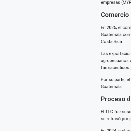
empresas (MYP
Comercio b
En 2025, el co
Guatemala como
Costa Rica.
Las exportaci
agropecuarios 
farmacéuticos 
Por su parte, e
Guatemala.
Proceso d
El TLC fue susc
se retrasó por 
En 2024, ambos