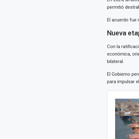
permitió destra
El acuerdo fue 
Nueva eta
Con la ratifica
económica, orie
bilateral.
El Gobierno pe
para impulsar e