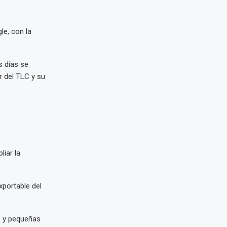
le, con la
s días se
r del TLC y su
liar la
xportable del
o y pequeñas