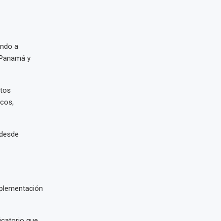
ando a
 Panamá y
ctos
cos,
 desde
mplementación
icatorio que