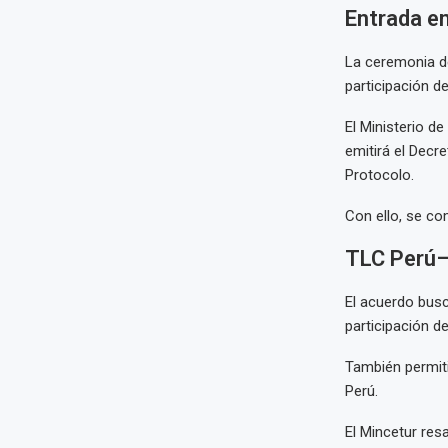
Entrada e
La ceremonia de
participación d
El Ministerio d
emitirá el Decr
Protocolo.
Con ello, se com
TLC Perú–
El acuerdo busc
participación d
También permiti
Perú.
El Mincetur res