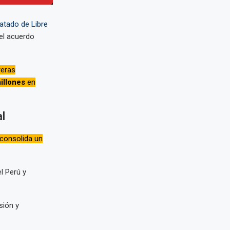
atado de Libre
el acuerdo
reras
illones
en
l
 consolida un
l Perú y
sión y