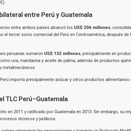
E).
ilateral entre Perú y Guatemala
mercio entre ambos países alcanzó los
US$ 206 millones
, consolid
 el tercer socio comercial del Perú en Centroamérica, después de
ones peruanas sumaron
US$ 132 millones
, principalmente en produ
como uva, mandarina y aceite de palma, además de productos quími
y metalmecánicos.
l Perú importa principalmente azúcar y otros productos alimentarios
el TLC Perú–Guatemala
rito en 2011 y ratificado por Guatemala en 2013. Sin embargo, su i
procesos técnicos y jurídicos.
 países retomaron las negociaciones y lograron un Protocolo Modif