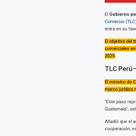
El
Gobierno p
Comercio (TLC
entra en su fase
El objetivo del 
comerciales ent
2025.
TLC Perú–
El ministro de 
marco jurídico 
“Este paso repr
Guatemala”, señ
Añadió que el a
cooperación, e