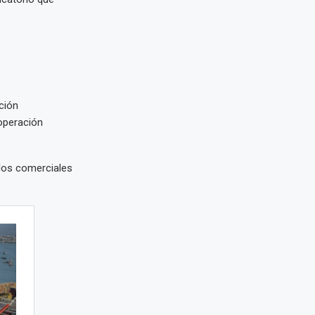
ción
ooperación
dos comerciales