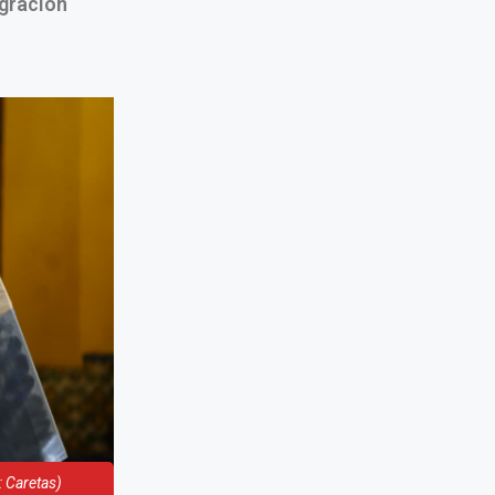
egración
: Caretas)