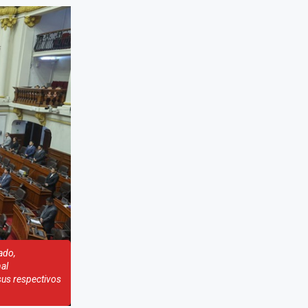
ado,
al
sus respectivos