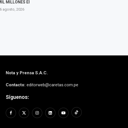
LLONES EN EL...
SIETE MESES
5 agos
to, 2026
5 agosto, 2026
Nota y Prensa S.A.C.
Contacto:
editorweb@caretas.com.pe
Síguenos: