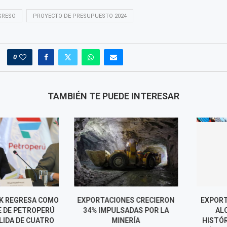
GRESO
PROYECTO DE PRESUPUESTO 2024
0
TAMBIÉN TE PUEDE INTERESAR
 REGRESA COMO
EXPORTACIONES CRECIERON
EXPORTACIO
DE PETROPERÚ
34% IMPULSADAS POR LA
ALCANZA
DA DE CUATRO
MINERÍA
HISTÓRICO Y