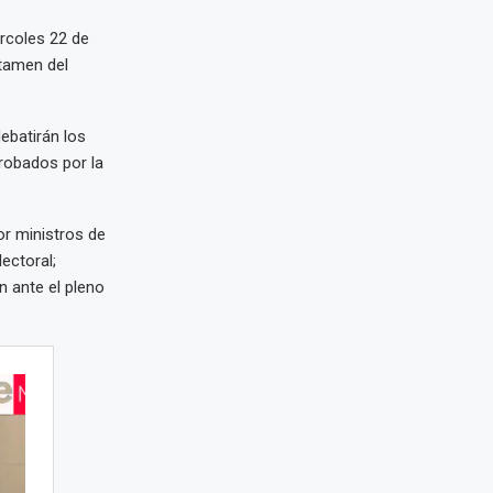
rcoles 22 de
ctamen del
debatirán los
probados por la
or ministros de
ectoral;
n ante el pleno