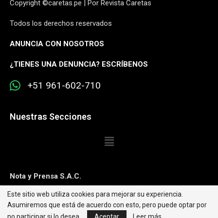
Copyright ©caretas.pe | Por Revista Caretas
Todos los derechos reservados
ANUNCIA CON NOSOTROS
¿
TIENES UNA DENUNCIA? ESCRÍBENOS
+51 961-602-710
Nuestras Secciones
Nota y Prensa S.A.C.
Este sitio web utiliza cookies para mejorar su experiencia.
Contacto:
editorweb@caretas.com.pe
Asumiremos que está de acuerdo con esto, pero puede optar por
Síguenos:
no participar si lo desea.
Aceptar
Leer más