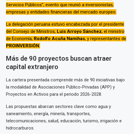
Servicios Públicos”, evento que reunió a inversionistas,
empresas y entidades financieras del mercado europeo.
La delegación peruana estuvo encabezada por el presidente
del Consejo de Ministros,
Luis Arroyo Sánchez
, el ministro
de Economía,
Rodolfo Acuña Namihas
, y representantes de
PROINVERSIÓN
.
Más de 90 proyectos buscan atraer
capital extranjero
La cartera presentada comprende más de 90 iniciativas bajo
la modalidad de Asociaciones Público-Privadas (APP) y
Proyectos en Activos para el periodo 2026-2028.
Las propuestas abarcan sectores clave como agua y
saneamiento, energía, minería, transportes,
telecomunicaciones, salud, educación, turismo, irrigación e
hidrocarburos.