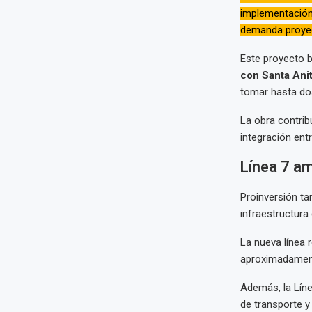
implementació
demanda proye
Este proyecto 
con Santa Ani
tomar hasta dos
La obra contrib
integración entr
Línea 7 amp
Proinversión ta
infraestructura
La nueva línea 
aproximadame
Además, la Línea
de transporte y