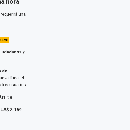
na hora
requerirá una
tana.
ciudadanos
y
n de
eva línea, el
a los usuarios.
Anita
s
US$ 3.169