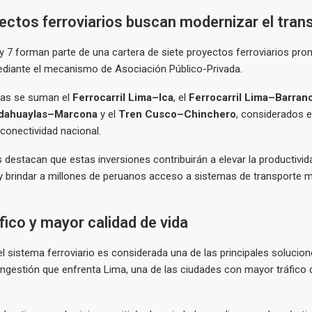
ectos ferroviarios buscan modernizar el tran
 y 7 forman parte de una cartera de siete proyectos ferroviarios pr
ediante el mecanismo de Asociación Público-Privada.
ivas se suman el
Ferrocarril Lima–Ica
, el
Ferrocarril Lima–Barran
ndahuaylas–Marcona
y el
Tren Cusco–Chinchero
, considerados e
 conectividad nacional.
 destacan que estas inversiones contribuirán a elevar la productivida
y brindar a millones de peruanos acceso a sistemas de transporte m
ico y mayor calidad de vida
l sistema ferroviario es considerada una de las principales solucion
ngestión que enfrenta Lima, una de las ciudades con mayor tráfico