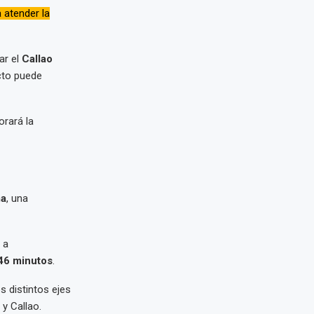
 atender la
ar el
Callao
cto puede
orará la
ma
, una
 a
46 minutos
.
s distintos ejes
y Callao.