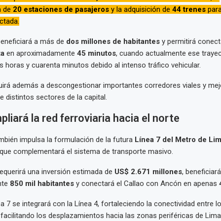
n de
20 estaciones de pasajeros
y la adquisición de
44 trenes
para
ctada.
beneficiará a más de
dos millones de habitantes
y permitirá conect
ta
en aproximadamente
45 minutos
, cuando actualmente ese traye
 horas y cuarenta minutos debido al intenso tráfico vehicular.
uirá además a descongestionar importantes corredores viales y mej
e distintos sectores de la capital.
liará la red ferroviaria hacia el norte
mbién impulsa la formulación de la futura
Línea 7 del Metro de Li
 que complementará el sistema de transporte masivo.
requerirá una inversión estimada de
US$ 2.671 millones
, beneficiará
nte
850 mil habitantes
y conectará el Callao con Ancón en apenas
 7 se integrará con la Línea 4, fortaleciendo la conectividad entre lo
 facilitando los desplazamientos hacia las zonas periféricas de Lima 