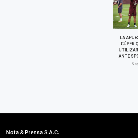
CIENCIANO PIDIÓ POSTERGAR
LA APUESTA
SU PARTIDO DE LIGA 1: EL
CÚPER QUE 
MOTIVO DETRÁS DE LA
UTILIZAR UN
SOLICITUD
ANTE SPORT
5 agosto, 2026
5 agost
Nota & Prensa S.A.C.