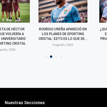
 DE HÉCTOR
RODRIGO UREÑA APARECIÓ EN
¿QUIÉN ES CA
VOLVERÍA A
LOS PLANES DE SPORTING
EL RIVAL Q
IVERSITARIO
CRISTAL: ESTO ES LO QUE SE...
PRUEBA A IGNA
ING CRISTAL
5 agosto, 2026
5 agos
o, 2026
Nuestras Secciones