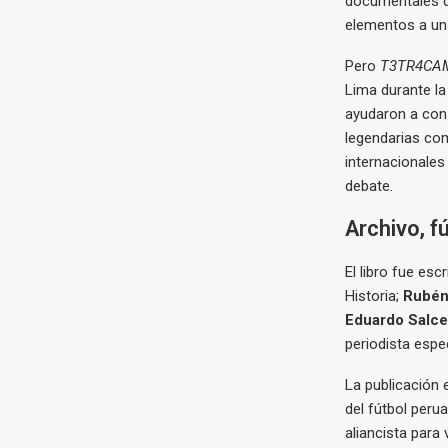
documentales q
elementos a una
Pero
T3TR4CA
Lima durante la
ayudaron a cons
legendarias c
internacionales
debate.
Archivo, f
El libro fue esc
Historia;
Rubén
Eduardo Salc
periodista espe
La publicación 
del fútbol peru
aliancista para