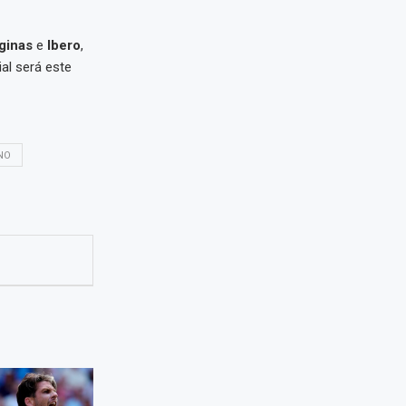
ginas
e
Ibero
,
ial será este
NO