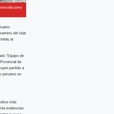
conocida como
eruano.
 camino del club
ntada, la
mado “Equipo de
 Provincial de
ruyen partido a
o peruano en
isodios más
enta evidencias