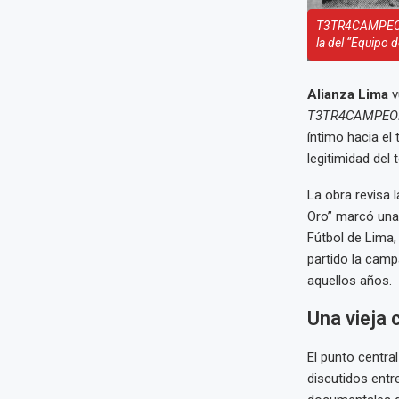
T3TR4CAMPEONE
la del “Equipo d
Alianza Lima
v
T3TR4CAMPEO
íntimo hacia el 
legitimidad del
La obra revisa
Oro” marcó una e
Fútbol de Lima,
partido la cam
aquellos años.
Una vieja 
El punto central
discutidos entr