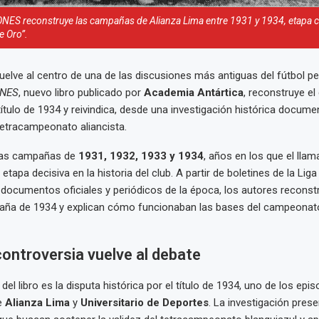
S reconstruye las campañas de Alianza Lima entre 1931 y 1934, etapa 
e Oro”.
uelve al centro de una de las discusiones más antiguas del fútbol p
NES
, nuevo libro publicado por
Academia Antártica
, reconstruye el
título de 1934 y reivindica, desde una investigación histórica docume
 tetracampeonato aliancista.
 las campañas de
1931, 1932, 1933 y 1934
, años en los que el lla
tapa decisiva en la historia del club. A partir de boletines de la Liga
 documentos oficiales y periódicos de la época, los autores reconst
paña de 1934 y explican cómo funcionaban las bases del campeonat
controversia vuelve al debate
 del libro es la disputa histórica por el título de 1934, uno de los ep
e
Alianza Lima
y
Universitario de Deportes
. La investigación pres