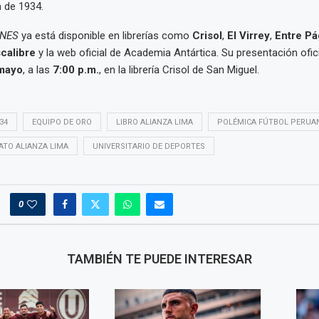
de 1934.
NES
ya está disponible en librerías como
Crisol
,
El Virrey
,
Entre Pá
calibre
y la web oficial de Academia Antártica. Su presentación ofic
mayo
, a las
7:00 p.m.
, en la librería Crisol de San Miguel.
34
EQUIPO DE ORO
LIBRO ALIANZA LIMA
POLÉMICA FÚTBOL PERUA
TO ALIANZA LIMA
UNIVERSITARIO DE DEPORTES
0
TAMBIÉN TE PUEDE INTERESAR