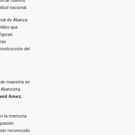
portar nuevos
tbol nacional.
ial de Alianza
tiles que
figuras
ras
construcción del
 de maestría en
liancista;
avid Amez
,
 en la memoria
 pasión
 ser reconocido