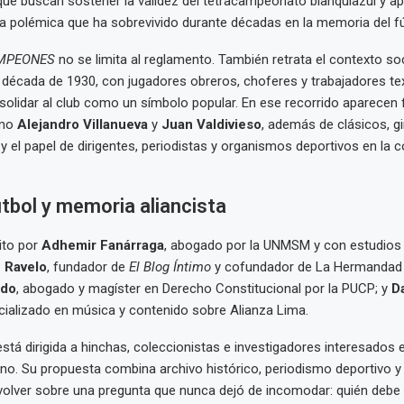
ue buscan sostener la validez del tetracampeonato blanquiazul y a
 polémica que ha sobrevivido durante décadas en la memoria del fú
MPEONES
no se limita al reglamento. También retrata el contexto soc
 década de 1930, con jugadores obreros, choferes y trabajadores tex
olidar al club como un símbolo popular. En ese recorrido aparecen 
omo
Alejandro Villanueva
y
Juan Valdivieso
, además de clásicos, gi
 y el papel de dirigentes, periodistas y organismos deportivos en la 
útbol y memoria aliancista
rito por
Adhemir Fanárraga
, abogado por la UNMSM y con estudios
 Ravelo
, fundador de
El Blog Íntimo
y cofundador de La Hermandad A
edo
, abogado y magíster en Derecho Constitucional por la PUCP; y
D
cializado en música y contenido sobre Alianza Lima.
está dirigida a hinchas, coleccionistas e investigadores interesados
ano. Su propuesta combina archivo histórico, periodismo deportivo y
 volver sobre una pregunta que nunca dejó de incomodar: quién debe