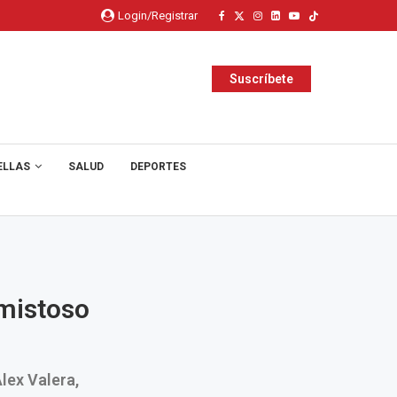
Login/Registrar
Suscríbete
ELLAS
SALUD
DEPORTES
amistoso
lex Valera,