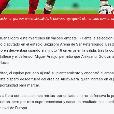
eder un gol por una mala salida, la blanquirroja igualó el marcado con un t
ruana logró este miércoles un valioso empate 1‑1 ante la selección 
so disputado en el estadio Gazprom Arena de San Petersburgo. Des
ó en desventaja cuando al minuto 18 un error en la salida, tras la c
allese y el defensor Miguel Araujo, permitió que Aleksandr Golovin a
Rusia.
itad, el equipo peruano ajustó su planteamiento y encontró el empa
rte disparo desde fuera del área de Álex Valera, quien ingresó en el 
portunidad para marcar.
ja a Perú con sensaciones mixtas: por un lado el error defensivo lo
ietos, pero por otro supo reaccionar y sacar un resultado que pue
n rival de Europa.