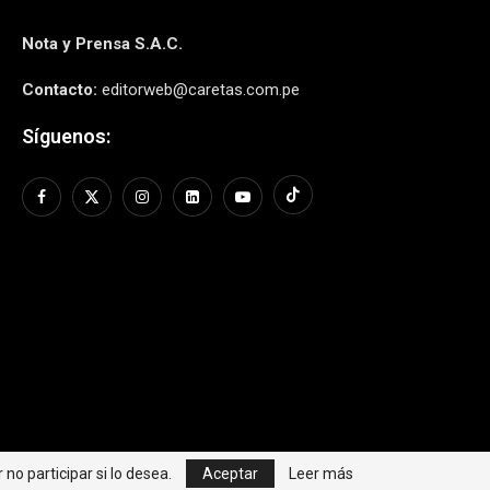
Nota y Prensa S.A.C.
Contacto:
editorweb@caretas.com.pe
Síguenos:
no participar si lo desea.
Aceptar
Leer más