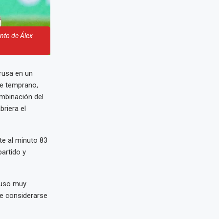
anto de Álex
rusa en un
de temprano,
ombinación del
briera el
te al minuto 83
partido y
 puso muy
de considerarse