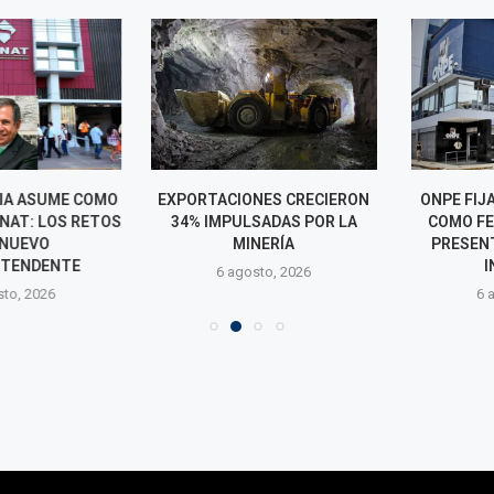
A ASUME COMO
EXPORTACIONES CRECIERON
ONPE FIJA EL
NAT: LOS RETOS
34% IMPULSADAS POR LA
COMO FECHA
NUEVO
MINERÍA
PRESENTAR
TENDENTE
INFO
6 agosto, 2026
o, 2026
6 agos