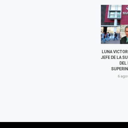
PERÚ Y MÉXICO RESTABLECEN
LUNA VICTORI
RELACIONES DIPLOMÁTICAS
JEFE DE LA SU
TRAS MESES DE TENSIÓN
DEL 
SUPERIN
7 agosto, 2026
6 agost