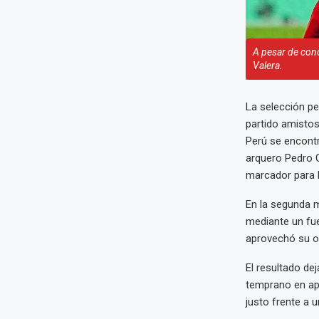
A pesar de conc
Valera.
La selección pe
partido amisto
Perú se encontr
arquero Pedro G
marcador para 
En la segunda m
mediante un fue
aprovechó su o
El resultado de
temprano en apr
justo frente a u