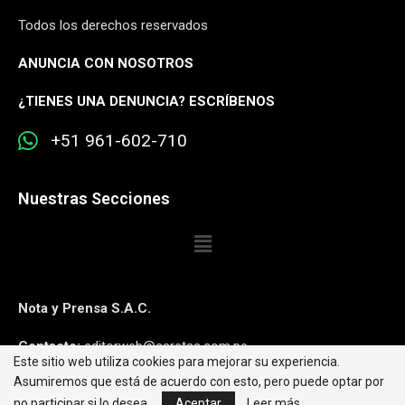
Todos los derechos reservados
ANUNCIA CON NOSOTROS
¿
TIENES UNA DENUNCIA? ESCRÍBENOS
+51 961-602-710
Nuestras Secciones
Nota y Prensa S.A.C.
Contacto:
editorweb@caretas.com.pe
Este sitio web utiliza cookies para mejorar su experiencia.
Asumiremos que está de acuerdo con esto, pero puede optar por
Síguenos:
no participar si lo desea.
Aceptar
Leer más