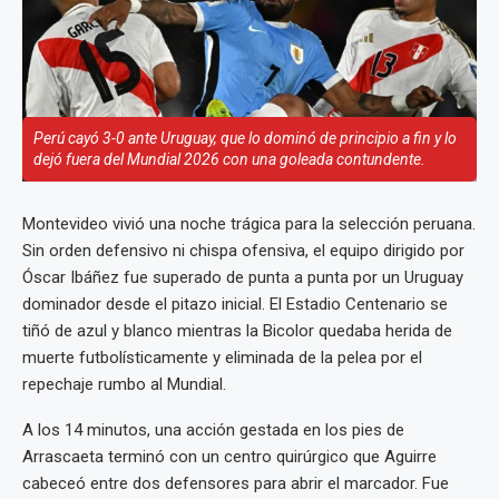
Perú cayó 3-0 ante Uruguay, que lo dominó de principio a fin y lo
dejó fuera del Mundial 2026 con una goleada contundente.
Montevideo vivió una noche trágica para la selección peruana.
Sin orden defensivo ni chispa ofensiva, el equipo dirigido por
Óscar Ibáñez fue superado de punta a punta por un Uruguay
dominador desde el pitazo inicial. El Estadio Centenario se
tiñó de azul y blanco mientras la Bicolor quedaba herida de
muerte futbolísticamente y eliminada de la pelea por el
repechaje rumbo al Mundial.
A los 14 minutos, una acción gestada en los pies de
Arrascaeta terminó con un centro quirúrgico que Aguirre
cabeceó entre dos defensores para abrir el marcador. Fue