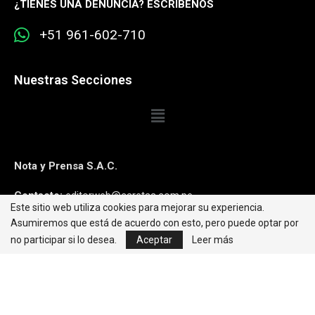
¿
TIENES UNA DENUNCIA? ESCRÍBENOS
+51 961-602-710
Nuestras Secciones
Nota y Prensa S.A.C.
Contacto:
editorweb@caretas.com.pe
Este sitio web utiliza cookies para mejorar su experiencia.
Asumiremos que está de acuerdo con esto, pero puede optar por
Síguenos:
no participar si lo desea.
Aceptar
Leer más