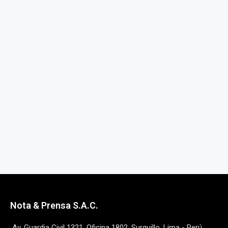
Nota & Prensa S.A.C.
Av. Guardia Civil 1321, Oficina 1802, Surquillo, Lima - Perú