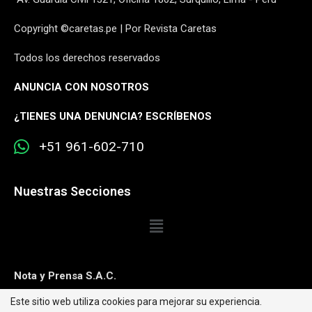
Copyright ©caretas.pe | Por Revista Caretas
Todos los derechos reservados
ANUNCIA CON NOSOTROS
¿
TIENES UNA DENUNCIA? ESCRÍBENOS
+51 961-602-710
Nuestras Secciones
Nota y Prensa S.A.C.
Este sitio web utiliza cookies para mejorar su experiencia.
Contacto:
editorweb@caretas.com.pe