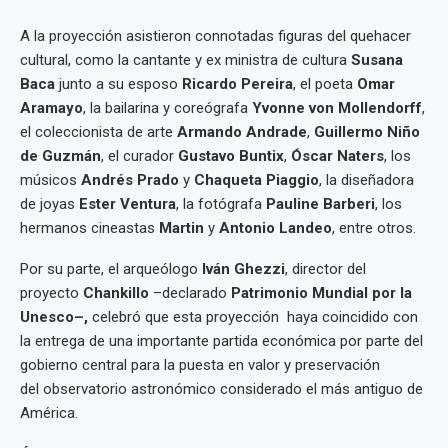
A la proyección asistieron connotadas figuras del quehacer
cultural, como la cantante y ex ministra de cultura
Susana
Baca
junto a su esposo
Ricardo Pereira
, el poeta
Omar
Aramayo
, la bailarina y coreógrafa
Yvonne von Mollendorff
,
el coleccionista de arte
Armando Andrade
,
Guillermo Niño
de Guzmán
, el curador
Gustavo Buntix
,
Óscar Naters
, los
músicos
Andrés Prado
y
Chaqueta Piaggio
, la diseñadora
de joyas
Ester Ventura
, la fotógrafa
Pauline Barberi
, los
hermanos cineastas
Martin
y
Antonio Landeo
, entre otros.
Por su parte, el arqueólogo
Iván Ghezzi
, director del
proyecto
Chankillo
–declarado
Patrimonio Mundial por la
Unesco
–
,
celebró que esta proyección haya coincidido con
la entrega de una importante partida económica por parte del
gobierno central para la puesta en valor y preservación
del observatorio astronómico considerado el más antiguo de
América.