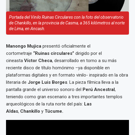
Portada del Vinilo Ruinas Circulares con la foto del observatorio
de Chankillo, en la provincia de Casma, a 365 kilómetros al norte
de Lima, en Ancash.
Manongo Mujica
presentó oficialmente el
cortometraje
“Ruinas circulares”
dirigido por el
cineasta
Víctor Checa
, desarrollado en torno a su más
reciente disco de título homónimo –ya disponible en
plataformas digitales y en formato vinilo- inspirado en la obra
literaria de
Jorge Luis Borges
. La pieza fílmica lleva a la
pantalla grande el universo sonoro del
Perú Ancestral
,
teniendo como gran escenario a tres importantes templos
arqueológicos de la ruta norte del país:
Las
Aldas
,
Chankillo
y
Túcume.