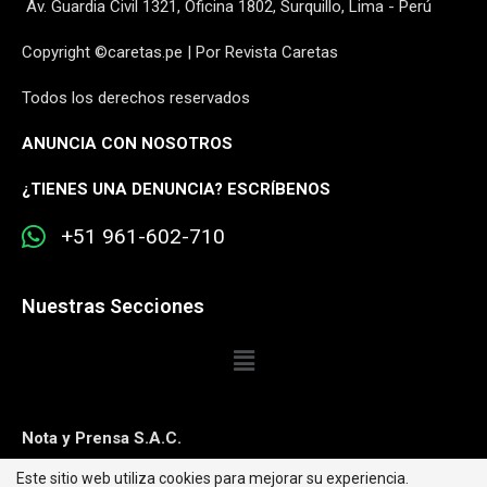
Av. Guardia Civil 1321, Oficina 1802, Surquillo, Lima - Perú
Copyright ©caretas.pe | Por Revista Caretas
Todos los derechos reservados
ANUNCIA CON NOSOTROS
¿
TIENES UNA DENUNCIA? ESCRÍBENOS
+51 961-602-710
Nuestras Secciones
Nota y Prensa S.A.C.
Este sitio web utiliza cookies para mejorar su experiencia.
Contacto:
editorweb@caretas.com.pe