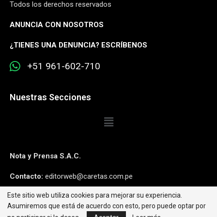
Todos los derechos reservados
ANUNCIA CON NOSOTROS
¿
TIENES UNA DENUNCIA? ESCRÍBENOS
+51 961-602-710
Nuestras Secciones
Nota y Prensa S.A.C.
Contacto:
editorweb@caretas.com.pe
Este sitio web utiliza cookies para mejorar su experiencia.
Síguenos:
Asumiremos que está de acuerdo con esto, pero puede optar por