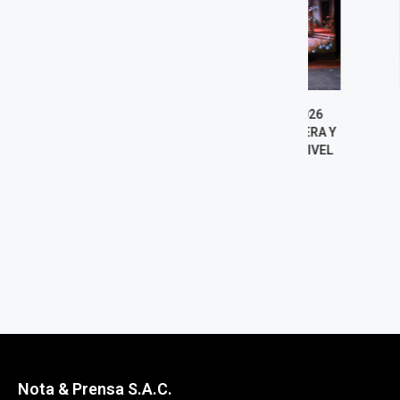
TEMPORADA LÍRICA 2026
LOS TRABAJO
LLEGA A SURCO CON ÓPERA Y
NADER BARHU
ZARZUELA DE PRIMER NIVEL
UNA NUEVA EX
LA ABSTRAC
5 agosto, 2026
4 agost
Nota & Prensa S.A.C.