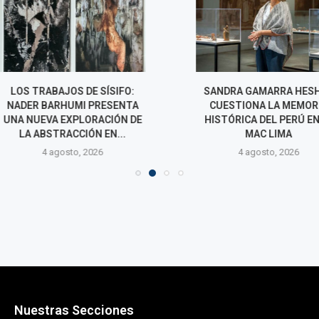
S DE SÍSIFO:
SANDRA GAMARRA HESHIKI
NADER BARH
MI PRESENTA
CUESTIONA LA MEMORIA
UNA EXPOSIC
PLORACIÓN DE
HISTÓRICA DEL PERÚ EN EL
ABSTRACCIÓ
CIÓN EN...
MAC LIMA
CONTEM
o, 2026
4 agosto, 2026
2 agos
Nuestras Secciones