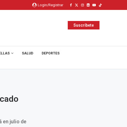
Login/Registrar
Suscríbete
ELLAS
SALUD
DEPORTES
icado
 en julio de