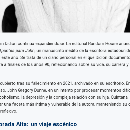
an Didion continúa expandiéndose. La editorial Random House anunc
Apuntes para John
, un manuscrito inédito de la escritora estadounid
 de este año. Se trata de un diario personal en el que Didion documen
ra a finales de los años 90, reflexionando sobre su vida, su carrera y
cubierto tras su fallecimiento en 2021, archivado en su escritorio. En
oso, John Gregory Dunne, en un intento por procesar momentos difíci
coholismo, la depresión y la compleja relación con su hija, Quintana.
 una faceta más íntima y vulnerable de la autora, manteniendo su c
reflexivo.
orada Alta: un viaje escénico