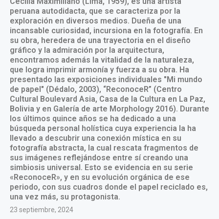
Cecilia Maximiliano (Lima, 1959), es una artista
peruana autodidacta, que se caracteriza por la
exploración en diversos medios. Dueña de una
incansable curiosidad, incursiona en la fotografía. En
su obra, heredera de una trayectoria en el diseño
gráfico y la admiración por la arquitectura,
encontramos además la vitalidad de la naturaleza,
que logra imprimir armonía y fuerza a su obra. Ha
presentado las exposiciones individuales "Mi mundo
de papel" (Dédalo, 2003), “ReconoceR” (Centro
Cultural Boulevard Asia, Casa de la Cultura en La Paz,
Bolivia y en Galería de arte Morphology 2016). Durante
los últimos quince años se ha dedicado a una
búsqueda personal holística cuya experiencia la ha
llevado a descubrir una conexión mística en su
fotografía abstracta, la cual rescata fragmentos de
sus imágenes reflejándose entre sí creando una
simbiosis universal. Esto se evidencia en su serie
«ReconoceR», y en su evolución orgánica de ese
periodo, con sus cuadros donde el papel reciclado es,
una vez más, su protagonista.
23 septiembre, 2024