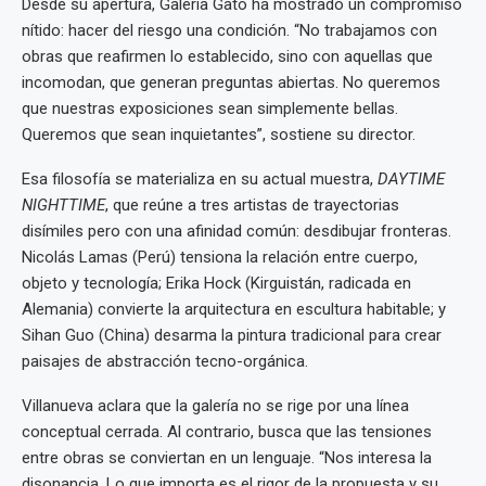
Desde su apertura, Galería Gato ha mostrado un compromiso
nítido: hacer del riesgo una condición. “No trabajamos con
obras que reafirmen lo establecido, sino con aquellas que
incomodan, que generan preguntas abiertas. No queremos
que nuestras exposiciones sean simplemente bellas.
Queremos que sean inquietantes”, sostiene su director.
Esa filosofía se materializa en su actual muestra,
DAYTIME
NIGHTTIME
, que reúne a tres artistas de trayectorias
disímiles pero con una afinidad común: desdibujar fronteras.
Nicolás Lamas (Perú) tensiona la relación entre cuerpo,
objeto y tecnología; Erika Hock (Kirguistán, radicada en
Alemania) convierte la arquitectura en escultura habitable; y
Sihan Guo (China) desarma la pintura tradicional para crear
paisajes de abstracción tecno-orgánica.
Villanueva aclara que la galería no se rige por una línea
conceptual cerrada. Al contrario, busca que las tensiones
entre obras se conviertan en un lenguaje. “Nos interesa la
disonancia. Lo que importa es el rigor de la propuesta y su