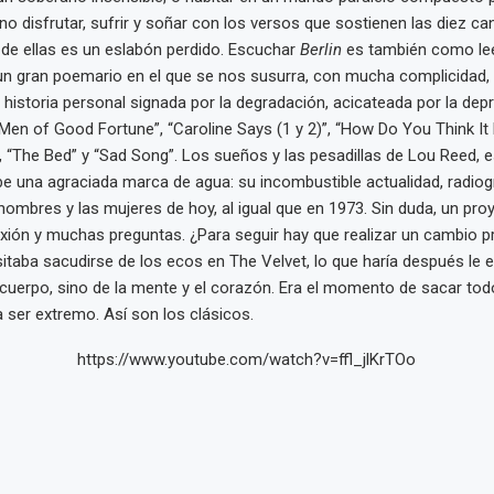
o disfrutar, sufrir y soñar con los versos que sostienen las diez ca
de ellas es un eslabón perdido. Escuchar
Berlin
es también como lee
un gran poemario en el que se nos susurra, con mucha complicidad, e
historia personal signada por la degradación, acicateada por la depre
“Men of Good Fortune”, “Caroline Says (1 y 2)”, “How Do You Think It 
”, “The Bed” y “Sad Song”. Los sueños y las pesadillas de Lou Reed, 
e una agraciada marca de agua: su incombustible actualidad, radiogr
hombres y las mujeres de hoy, al igual que en 1973. Sin duda, un pro
xión y muchas preguntas. ¿Para seguir hay que realizar un cambio pr
taba sacudirse de los ecos en The Velvet, lo que haría después le ex
 cuerpo, sino de la mente y el corazón. Era el momento de sacar tod
a ser extremo. Así son los clásicos.
https://www.youtube.com/watch?v=ffl_jlKrTOo