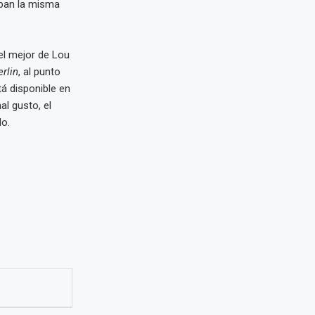
aban la misma
el mejor de Lou
erlin
, al punto
stá disponible en
l gusto, el
do.