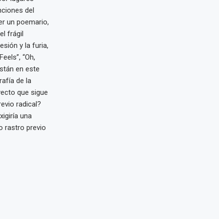
nciones del
r un poemario,
l frágil
sión y la furia,
Feels”, “Oh,
están en este
afía de la
yecto que sigue
evio radical?
igiría una
o rastro previo