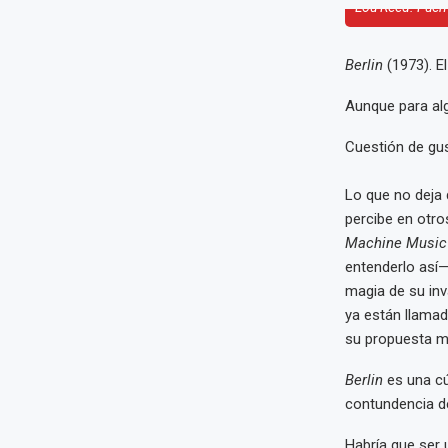
Lou Reed. Fuen
Berlin
(1973). E
Aunque para al
Cuestión de gus
Lo que no deja 
percibe en otr
Machine Music
entenderlo así—
magia de su inv
ya están llamad
su propuesta m
Berlin
es una cús
contundencia de 
Habría que ser 