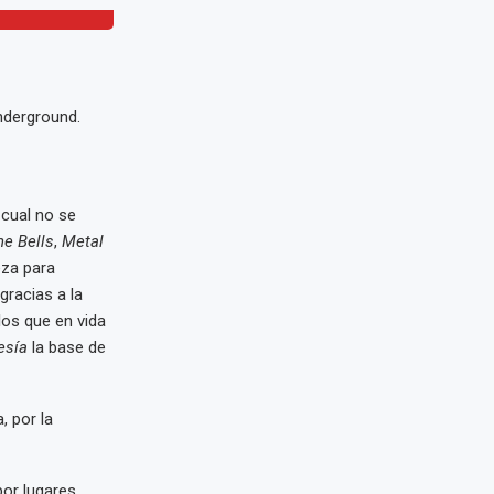
nderground.
l cual no se
he Bells
,
Metal
eza para
gracias a la
los que en vida
esía
la base de
, por la
por lugares