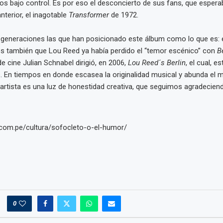
los bajo control. Es por eso el desconcierto de sus fans, que esper
nterior, el inagotable
Transformer
de 1972.
 generaciones las que han posicionado este álbum como lo que es: 
 también que Lou Reed ya había perdido el “temor escénico” con
B
de cine Julian Schnabel dirigió, en 2006,
Lou Reed´s Berlin
, el cual, e
. En tiempos en donde escasea la originalidad musical y abunda el ma
 artista es una luz de honestidad creativa, que seguimos agradecien
.com.pe/cultura/sofocleto-o-el-humor/
0