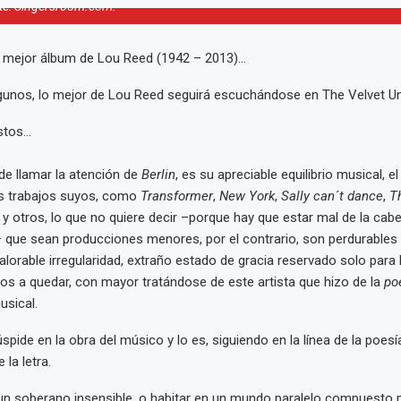
te: Singersroom.com.
l mejor álbum de Lou Reed (1942 – 2013)...
gunos, lo mejor de Lou Reed seguirá escuchándose en The Velvet U
tos...
de llamar la atención de
Berlin
, es su apreciable equilibrio musical, e
os trabajos suyos, como
Transformer
,
New York
,
Sally can´t dance
,
T
y otros, lo que no quiere decir –porque hay que estar mal de la cab
 que sean producciones menores, por el contrario, son perdurables 
alorable irregularidad, extraño estado de gracia reservado solo para 
os a quedar, con mayor tratándose de este artista que hizo de la
po
usical.
pide en la obra del músico y lo es, siguiendo en la línea de la poesía
la letra.
un soberano insensible, o habitar en un mundo paralelo compuesto 