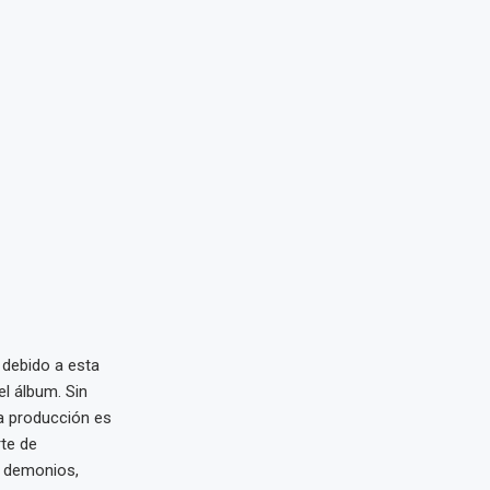
 debido a esta
el álbum. Sin
ta producción es
rte de
s demonios,