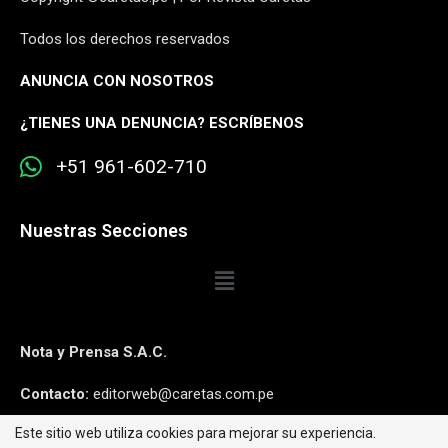
Todos los derechos reservados
ANUNCIA CON NOSOTROS
¿
TIENES UNA DENUNCIA? ESCRÍBENOS
+51 961-602-710
Nuestras Secciones
Nota y Prensa S.A.C.
Contacto:
editorweb@caretas.com.pe
Este sitio web utiliza cookies para mejorar su experiencia.
Síguenos: