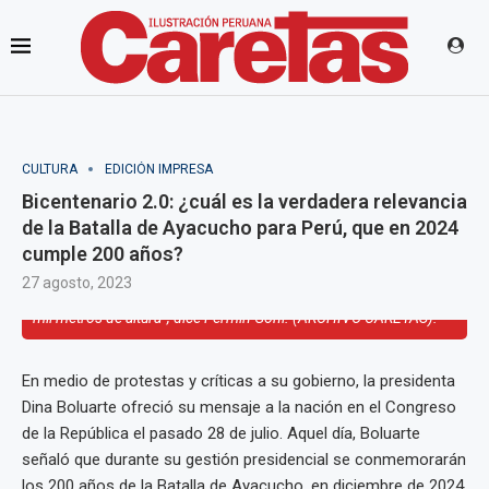
CULTURA
EDICIÓN IMPRESA
Bicentenario 2.0: ¿cuál es la verdadera relevancia
de la Batalla de Ayacucho para Perú, que en 2024
cumple 200 años?
Representación de la Batalla de Ayacucho en 2007. “Habría que
27 agosto, 2023
preguntarnos cuántas batallas ha habido en el mundo a cuatro
mil metros de altura”, dice Fermín Goñi. (ARCHIVO CARETAS).
En medio de protestas y críticas a su gobierno, la presidenta
Dina Boluarte ofreció su mensaje a la nación en el Congreso
de la República el pasado 28 de julio. Aquel día, Boluarte
señaló que durante su gestión presidencial se conmemorarán
los 200 años de la Batalla de Ayacucho, en diciembre de 2024.