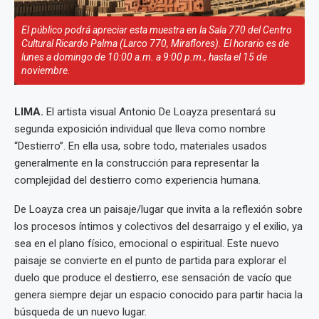
El público podrá apreciar esta muestra en la Sala 770 del Centro
Cultural Ricardo Palma (Larco 770, Miraflores). El horario es de
lunes a domingo de 10:00 a.m. a 9:00 p.m., hasta el 15 de
noviembre.
LIMA.
El artista visual Antonio De Loayza presentará su
segunda exposición individual que lleva como nombre
“Destierro”. En ella usa, sobre todo, materiales usados
generalmente en la construcción para representar la
complejidad del destierro como experiencia humana.
De Loayza crea un paisaje/lugar que invita a la reflexión sobre
los procesos íntimos y colectivos del desarraigo y el exilio, ya
sea en el plano físico, emocional o espiritual. Este nuevo
paisaje se convierte en el punto de partida para explorar el
duelo que produce el destierro, ese sensación de vacío que
genera siempre dejar un espacio conocido para partir hacia la
búsqueda de un nuevo lugar.