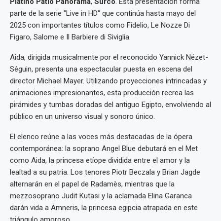
Platino Patio Panorama
,
Surco
. Esta presentación forma
parte de la serie "Live in HD" que continúa hasta mayo del
2025 con importantes títulos como Fidelio, Le Nozze Di
Figaro, Salome e Il Barbiere di Siviglia.
Aida, dirigida musicalmente por el reconocido Yannick Nézet-
Séguin, presenta una espectacular puesta en escena del
director Michael Mayer. Utilizando proyecciones intrincadas y
animaciones impresionantes, esta producción recrea las
pirámides y tumbas doradas del antiguo Egipto, envolviendo al
público en un universo visual y sonoro único.
El elenco reúne a las voces más destacadas de la ópera
contemporánea: la soprano Angel Blue debutará en el Met
como Aida, la princesa etíope dividida entre el amor y la
lealtad a su patria. Los tenores Piotr Beczala y Brian Jagde
alternarán en el papel de Radamès, mientras que la
mezzosoprano Judit Kutasi y la aclamada Elina Garanca
darán vida a Amneris, la princesa egipcia atrapada en este
triángulo amoroso.