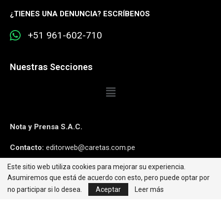
¿
TIENES UNA DENUNCIA? ESCRÍBENOS
+51 961-602-710
Nuestras Secciones
Nota y Prensa S.A.C.
Contacto:
editorweb@caretas.com.pe
Este sitio web utiliza cookies para mejorar su experiencia.
Síguenos:
Asumiremos que está de acuerdo con esto, pero puede optar por
no participar si lo desea.
Aceptar
Leer más