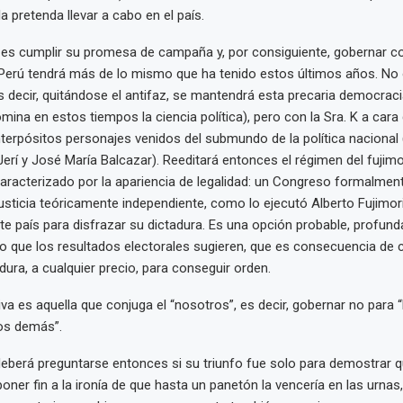
a pretenda llevar a cabo en el país.
 es cumplir su promesa de campaña y, por consiguiente, gobernar c
 Perú tendrá más de lo mismo que ha tenido estos últimos años. No 
 decir, quitándose el antifaz, se mantendrá esta precaria democracia 
omina en estos tiempos la ciencia política), pero con la Sra. K a cara
nterpósitos personajes venidos del submundo de la política naciona
Jerí y José María Balcazar). Reeditará entonces el régimen del fujimo
aracterizado por la apariencia de legalidad: un Congreso formalme
usticia teóricamente independiente, como lo ejecutó Alberto Fujimor
e país para disfrazar su dictadura. Es una opción probable, profun
o que los resultados electorales sugieren, que es consecuencia de c
ura, a cualquier precio, para conseguir orden.
iva es aquella que conjuga el “nosotros”, es decir, gobernar no para 
os demás”.
deberá preguntarse entonces si su triunfo fue solo para demostrar 
oner fin a la ironía de que hasta un panetón la vencería en las urnas,