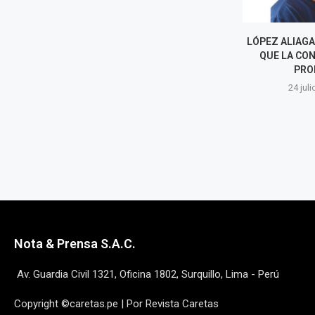
LÓPEZ ALIAGA: LA RENUNCIA
DE NARRADOR
QUE LA CONSTITUCIÓN
POR PATRIC
PROHÍBE
22 juli
24 julio, 2026
Nota & Prensa S.A.C.
Av. Guardia Civil 1321, Oficina 1802, Surquillo, Lima - Perú
Copyright ©caretas.pe | Por Revista Caretas