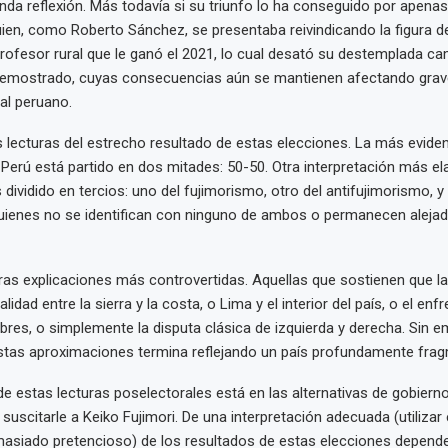
nda reflexión. Más todavía si su triunfo lo ha conseguido por apena
ien, como Roberto Sánchez, se presentaba reivindicando la figura de
profesor rural que le ganó el 2021, lo cual desató su destemplada c
demostrado, cuyas consecuencias aún se mantienen afectando grav
al peruano.
s lecturas del estrecho resultado de estas elecciones. La más eviden
 Perú está partido en dos mitades: 50-50. Otra interpretación más e
s dividido en tercios: uno del fujimorismo, otro del antifujimorismo, y
uienes no se identifican con ninguno de ambos o permanecen alejad
ras explicaciones más controvertidas. Aquellas que sostienen que la
alidad entre la sierra y la costa, o Lima y el interior del país, o el en
obres, o simplemente la disputa clásica de izquierda y derecha. Sin 
estas aproximaciones termina reflejando un país profundamente fra
de estas lecturas poselectorales está en las alternativas de gobier
 suscitarle a Keiko Fujimori. De una interpretación adecuada (utilizar
siado pretencioso) de los resultados de estas elecciones depender