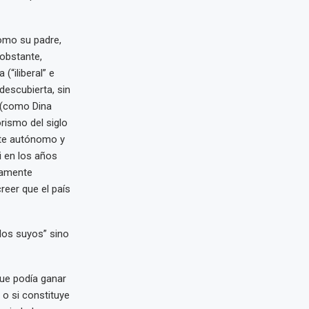
omo su padre,
obstante,
(“iliberal” e
 descubierta, sin
l (como Dina
rismo del siglo
nte autónomo y
i en los años
damente
reer que el país
“los suyos” sino
que podía ganar
 o si constituye