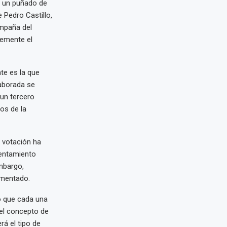
s un puñado de
 Pedro Castillo,
ampaña del
emente el
te es la que
laborada se
 un tercero
os de la
 votación ha
frentamiento
embargo,
gmentado.
no que cada una
 el concepto de
á el tipo de