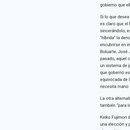
gobierno que ell
Si lo que desea
es claro que el
sincerándolo, es
“híbrida” la den
encubrirse en i
Boluarte, José 
pasado, aquel c
un sistema de j
que gobernó est
equivocada de l
necesita mano d
La otra alternat
también “para l
Keiko Fujimori 
una elección y p