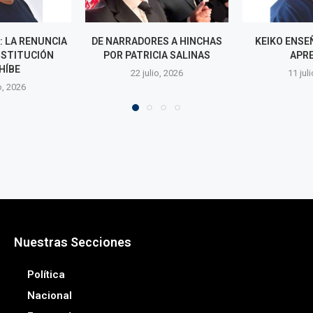
ES A HINCHAS
KEIKO ENSEÑÓ, SÁNCHEZ
MUNDIAL F
IA SALINAS
APRENDIÓ
CAN
o, 2026
11 julio, 2026
9 juli
Nuestras Secciones
Política
Nacional
Economía