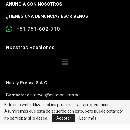
ANUNCIA CON NOSOTROS
¿
TIENES UNA DENUNCIA? ESCRÍBENOS
+51 961-602-710
Nuestras Secciones
Nota y Prensa S.A.C.
Contacto:
editorweb@caretas.com.pe
Este sitio web utiliza cookies para mejorar su experiencia.
Síguenos:
Asumiremos que está de acuerdo con esto, pero puede optar por
no participar si lo desea.
Aceptar
Leer más