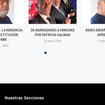
ES A HINCHAS
KEIKO ENSEÑÓ, SÁNCHEZ
MUNDIAL F
IA SALINAS
APRENDIÓ
CAN
o, 2026
11 julio, 2026
9 juli
Nuestras Secciones
Política