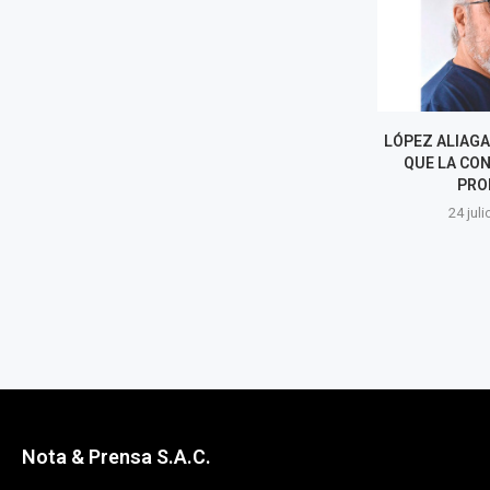
LÓPEZ ALIAGA: LA RENUNCIA
DE NARRADOR
QUE LA CONSTITUCIÓN
POR PATRIC
PROHÍBE
22 juli
24 julio, 2026
Nota & Prensa S.A.C.
Av. Guardia Civil 1321, Oficina 1802, Surquillo, Lima - Perú