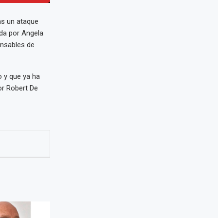
as un ataque
ada por Angela
onsables de
o y que ya ha
or Robert De