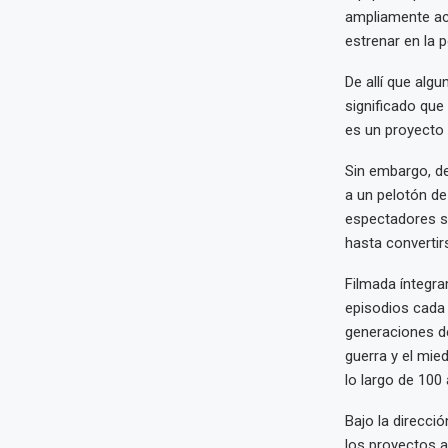
ampliamente acl
estrenar en la 
De allí que alg
significado que
es un proyecto 
Sin embargo, de
a un pelotón de
espectadores so
hasta convertirs
Filmada íntegra
episodios cada 
generaciones de
guerra y el mie
lo largo de 100
Bajo la direcci
los proyectos a