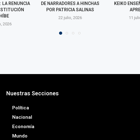
ES A HINCHAS
KEIKO ENSEÑÓ, SÁNCHEZ
MUNDIAL F
IA SALINAS
APRENDIÓ
CAN
o, 2026
11 julio, 2026
9 juli
Nuestras Secciones
Política
Nacional
Economía
Mundo
Cultura