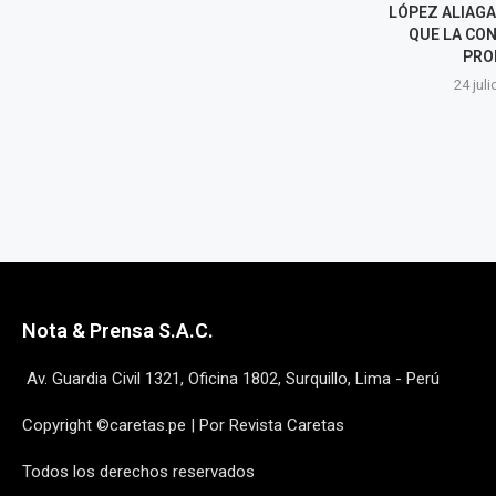
LÓPEZ ALIAGA: LA RENUNCIA
DE NARRADOR
QUE LA CONSTITUCIÓN
POR PATRIC
PROHÍBE
22 juli
24 julio, 2026
Nota & Prensa S.A.C.
Av. Guardia Civil 1321, Oficina 1802, Surquillo, Lima - Perú
Copyright ©caretas.pe | Por Revista Caretas
Todos los derechos reservados