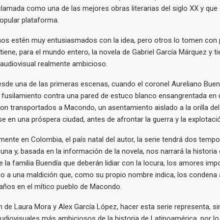
amada como una de las mejores obras literarias del siglo XX y que
popular plataforma.
unos estén muy entusiasmados con la idea, pero otros lo tomen con 
 tiene, para el mundo entero, la novela de Gabriel García Márquez y t
audiovisual realmente ambicioso.
sde una de las primeras escenas, cuando el coronel Aureliano Buen
 fusilamiento contra una pared de estuco blanco ensangrentada en un
n transportados a Macondo, un asentamiento aislado a la orilla del 
e en una próspera ciudad, antes de afrontar la guerra y la explotació
mente en Colombia, el país natal del autor, la serie tendrá dos tem
una y, basada en la información de la novela, nos narrará la historia 
 la familia Buendía que deberán lidiar con la locura, los amores impo
do a una maldición que, como su propio nombre indica, los condena 
 años en el mítico pueblo de Macondo.
ón de Laura Mora y Alex García López, hacer esta serie representa, si
udiovisuales más ambiciosos de la historia de Latinoamérica, por lo