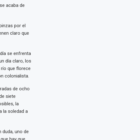
 se acaba de
pinzas por el
ienen claro que
día se enfrenta
 día claro, los
río que florece
n colonialista.
poradas de ocho
de siete
sibles, la
a la soledad a
n duda, uno de
 que hay que