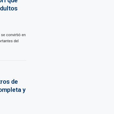
ori que
adultos
 se convirtió en
rtantes del
tros de
completa y