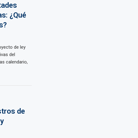
ltades
as: ¿Qué
s?
oyecto de ley
ivas del
as calendario,
stros de
 y