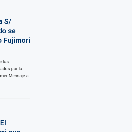
a S/
do se
o Fujimori
e los
ados por la
rimer Mensaje a
El