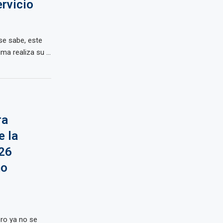
rvicio
se sabe, este
ma realiza su ...
ra
e la
026
mo
ibro ya no se