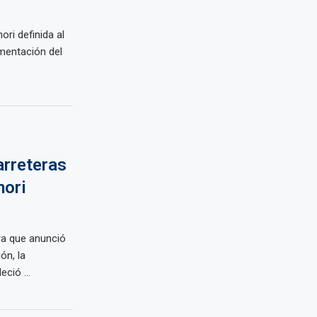
ori definida al
amentación del
arreteras
mori
ra que anunció
ón, la
ció ...