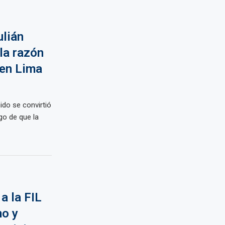
ulián
la razón
 en Lima
ido se convirtió
go de que la
a la FIL
o y