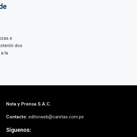
de
nzas e
ustentó dos
a la
Nota y Prensa S.A.C.
Contacto:
editorweb@caretas.com.pe
Síguenos: