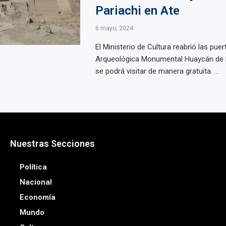
Pariachi en Ate
6 mayo, 2024
El Ministerio de Cultura reabrió las pue
Arqueológica Monumental Huaycán de P
se podrá visitar de manera gratuita. ...
Nuestras Secciones
Política
Nacional
Economía
Mundo