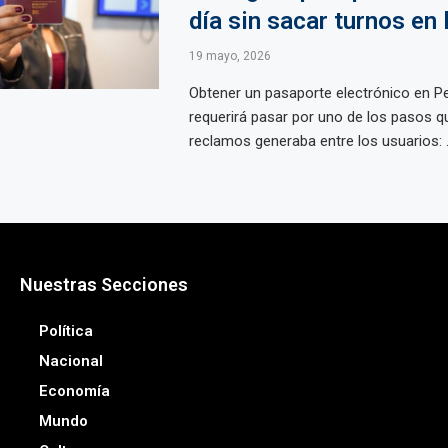
día sin sacar turnos en 
19 mayo, 2026
Obtener un pasaporte electrónico en P
requerirá pasar por uno de los pasos 
reclamos generaba entre los usuarios: .
Nuestras Secciones
Política
Nacional
Economía
Mundo