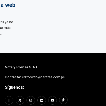
la web
erú ya no
que más
..
Nota y Prensa S.A.C.
Contacto:
editorweb@caretas.com.pe
Síguenos: