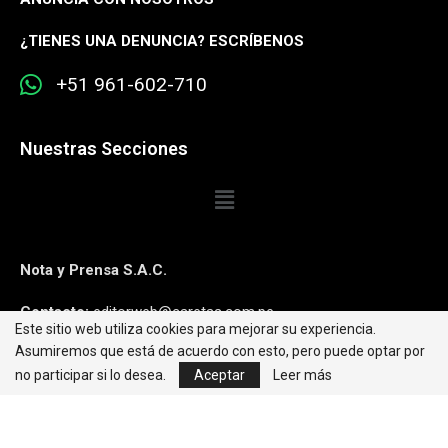
¿
TIENES UNA DENUNCIA? ESCRÍBENOS
+51 961-602-710
Nuestras Secciones
Nota y Prensa S.A.C.
Contacto:
editorweb@caretas.com.pe
Este sitio web utiliza cookies para mejorar su experiencia.
Asumiremos que está de acuerdo con esto, pero puede optar por
Síguenos:
no participar si lo desea.
Aceptar
Leer más