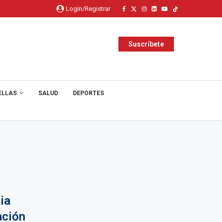
Login/Registrar
Suscríbete
ELLAS
SALUD
DEPORTES
ia
ación