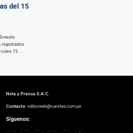
tas del 15
 Ernesto
a registrados
coles 15 ...
Nota y Prensa S.A.C.
Contacto:
editorweb@caretas.com.pe
Síguenos: