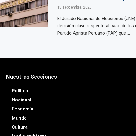
18 septiembre, 2025
El Jurado Nacional de Elecciones (JNE)
decisión clave respecto al caso de los m
Partido Aprista Peruano (PAP) que ...
Nuestras Secciones
Política
Nacional
Economía
Mundo
Cultura