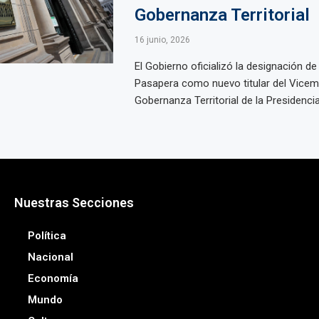
Gobernanza Territorial
16 junio, 2026
El Gobierno oficializó la designación de
Pasapera como nuevo titular del Vicemi
Gobernanza Territorial de la Presidencia
Nuestras Secciones
Política
Nacional
Economía
Mundo