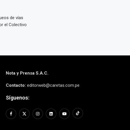
ueos de vías
r el Colectivo
.
Nota y Prensa S.A.C.
Contacto:
editorweb@caretas.com.pe
Síguenos: