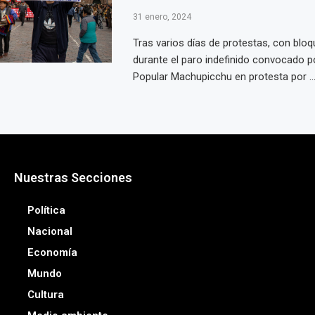
31 enero, 2024
Tras varios días de protestas, con bloq
durante el paro indefinido convocado po
Popular Machupicchu en protesta por ..
Nuestras Secciones
Política
Nacional
Economía
Mundo
Cultura