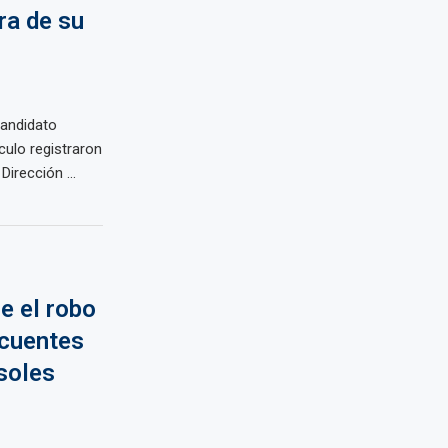
era de su
candidato
culo registraron
irección ...
e el robo
ncuentes
 soles