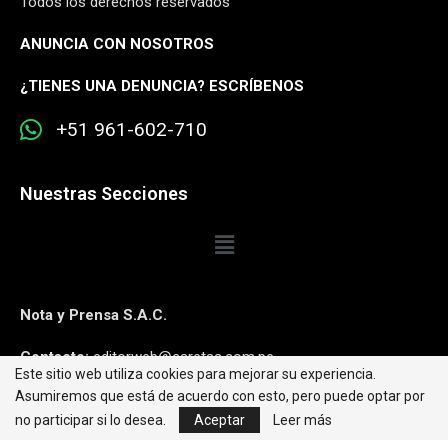
Todos los derechos reservados
ANUNCIA CON NOSOTROS
¿
TIENES UNA DENUNCIA? ESCRÍBENOS
+51 961-602-710
Nuestras Secciones
Nota y Prensa S.A.C.
Contacto:
editorweb@caretas.com.pe
Este sitio web utiliza cookies para mejorar su experiencia.
Asumiremos que está de acuerdo con esto, pero puede optar por
Síguenos:
no participar si lo desea.
Aceptar
Leer más