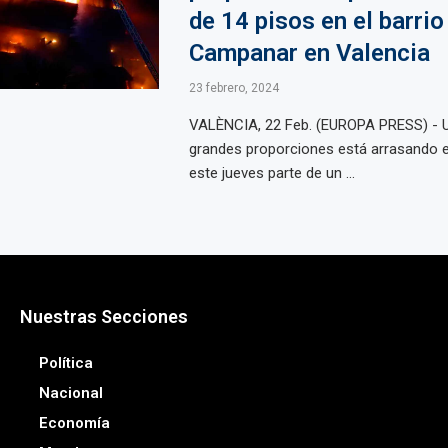
de 14 pisos en el barrio
Campanar en Valencia
23 febrero, 2024
VALÈNCIA, 22 Feb. (EUROPA PRESS) - U
grandes proporciones está arrasando e
este jueves parte de un ...
Nuestras Secciones
Política
Nacional
Economía