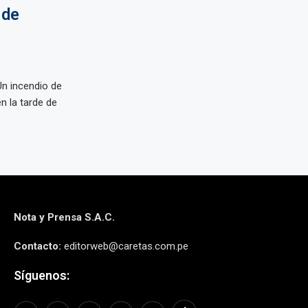
 de
n incendio de
n la tarde de
Nota y Prensa S.A.C.
Contacto:
editorweb@caretas.com.pe
Síguenos: