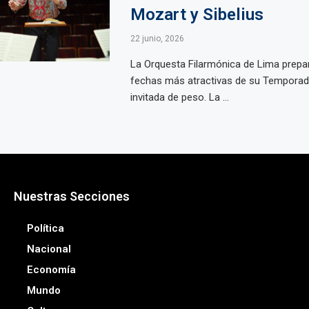
Mozart y Sibelius
22 junio, 2026
La Orquesta Filarmónica de Lima prepar
fechas más atractivas de su Temporad
invitada de peso. La ...
Nuestras Secciones
Política
Nacional
Economía
Mundo