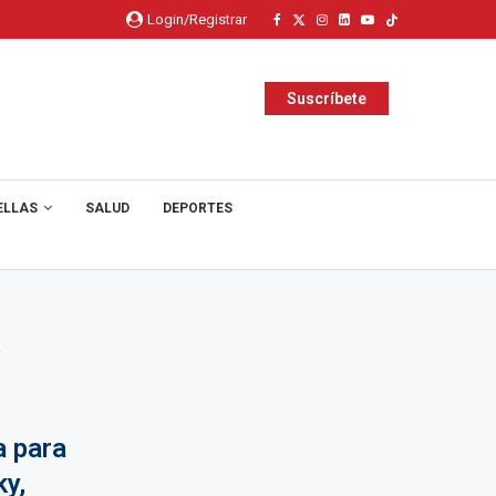
Login/Registrar
Suscríbete
ELLAS
SALUD
DEPORTES
O
a para
y,